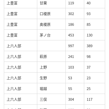
上豊富
甘栗
119
40
上豊富
口榎原
302
93
上豊富
奥榎原
186
85
上豊富
茅ノ台
453
130
上六人部
997
389
上六人部
萩原
241
98
上六人部
上野
103
37
上六人部
生野
53
23
上六人部
堀越
55
25
上六人部
三俣
304
117