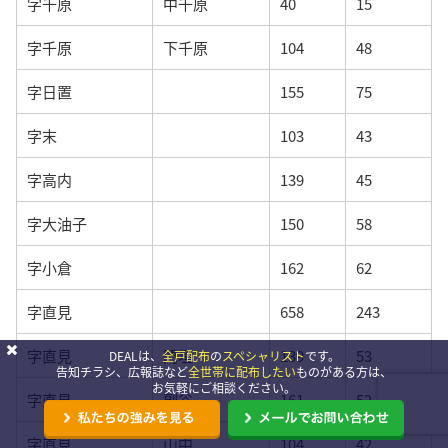
字千原
中千原
40
15
字千原
下千原
104
48
字日置
155
75
字末
103
43
字高内
139
45
字大油子
150
58
字小倉
162
62
字直見
658
243
字直見
門垣
139
53
DEALは、
全戸配布
の
スペシャリスト
です。
告知チラシ、広報誌など
全世帯に配布したい
ものがある方は、
お気軽にご相談ください。
字直見
副谷
161
52
字直見
山中
104
42