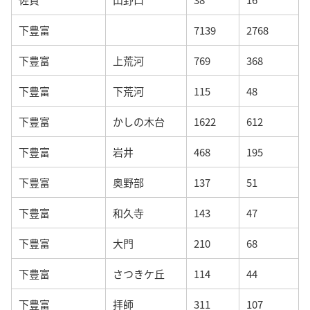
下豊富
7139
2768
下豊富
上荒河
769
368
下豊富
下荒河
115
48
下豊富
かしの木台
1622
612
下豊富
岩井
468
195
下豊富
奥野部
137
51
下豊富
和久寺
143
47
下豊富
大門
210
68
下豊富
さつきケ丘
114
44
下豊富
拝師
311
107