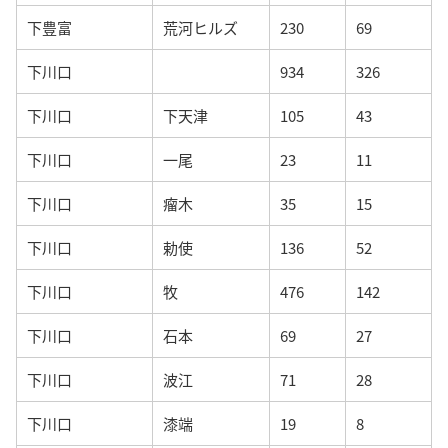
下豊富
荒河ヒルズ
230
69
下川口
934
326
下川口
下天津
105
43
下川口
一尾
23
11
下川口
瘤木
35
15
下川口
勅使
136
52
下川口
牧
476
142
下川口
石本
69
27
下川口
波江
71
28
下川口
漆端
19
8