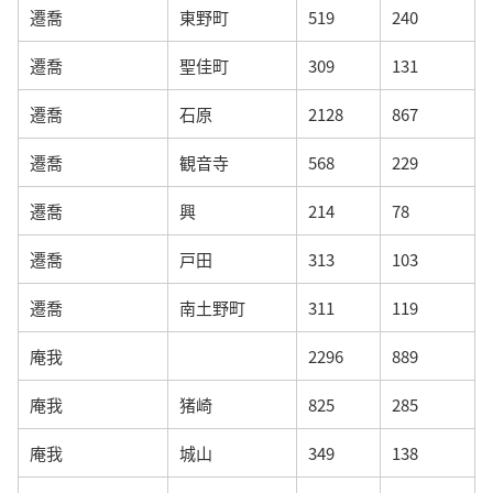
遷喬
東野町
519
240
遷喬
聖佳町
309
131
遷喬
石原
2128
867
遷喬
観音寺
568
229
遷喬
興
214
78
遷喬
戸田
313
103
遷喬
南土野町
311
119
庵我
2296
889
庵我
猪崎
825
285
庵我
城山
349
138