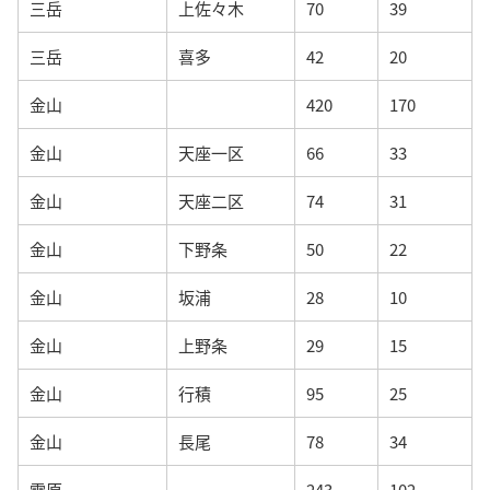
三岳
上佐々木
70
39
三岳
喜多
42
20
金山
420
170
金山
天座一区
66
33
金山
天座二区
74
31
金山
下野条
50
22
金山
坂浦
28
10
金山
上野条
29
15
金山
行積
95
25
金山
長尾
78
34
雲原
243
102