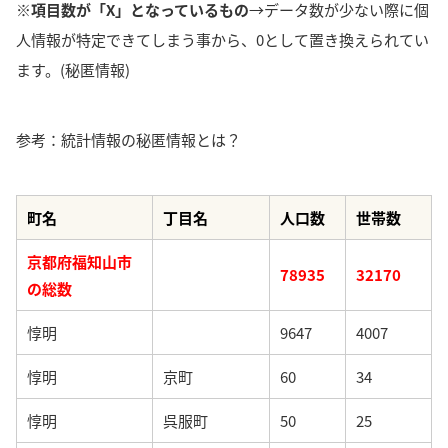
※項目数が「X」となっているもの
→データ数が少ない際に個
人情報が特定できてしまう事から、0として置き換えられてい
ます。(秘匿情報)
参考：統計情報の秘匿情報とは？
町名
丁目名
人口数
世帯数
京都府福知山市
78935
32170
の総数
惇明
9647
4007
惇明
京町
60
34
惇明
呉服町
50
25