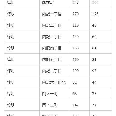
惇明
駅前町
247
106
惇明
内記一丁目
270
126
惇明
内記二丁目
110
48
惇明
内記三丁目
140
60
惇明
内記四丁目
185
81
惇明
内記五丁目
160
81
惇明
内記六丁目
190
93
惇明
内記六丁目北
82
44
惇明
岡ノ一町
68
33
惇明
岡ノ二町
142
77