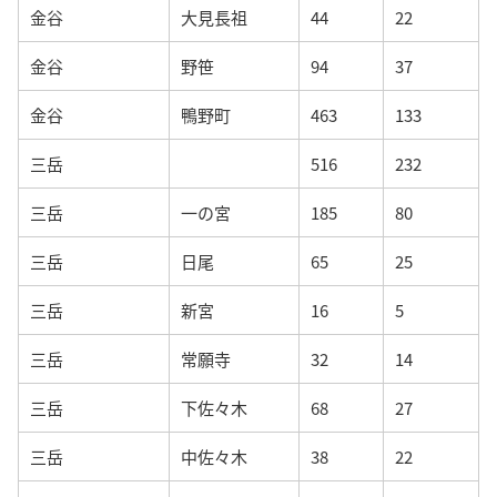
金谷
大見長祖
44
22
金谷
野笹
94
37
金谷
鴨野町
463
133
三岳
516
232
三岳
一の宮
185
80
三岳
日尾
65
25
三岳
新宮
16
5
三岳
常願寺
32
14
三岳
下佐々木
68
27
三岳
中佐々木
38
22