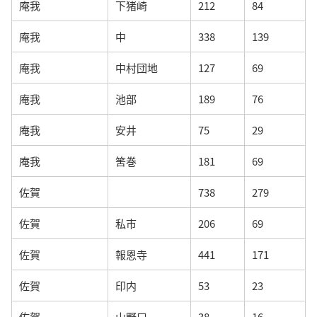
庵我
下猪崎
212
84
庵我
中
338
139
庵我
中村団地
127
69
庵我
池部
189
76
庵我
安井
75
29
庵我
筈巻
181
69
佐賀
738
279
佐賀
私市
206
69
佐賀
報恩寺
441
171
佐賀
印内
53
23
佐賀
山野口
38
16