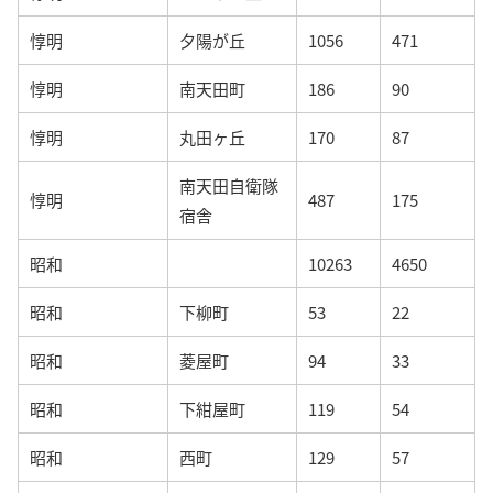
惇明
夕陽が丘
1056
471
惇明
南天田町
186
90
惇明
丸田ヶ丘
170
87
南天田自衛隊
惇明
487
175
宿舎
昭和
10263
4650
昭和
下柳町
53
22
昭和
菱屋町
94
33
昭和
下紺屋町
119
54
昭和
西町
129
57