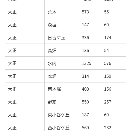
大正
荒木
573
55
大正
森垣
147
60
大正
日吉ケ丘
336
174
大正
高畑
136
54
大正
水内
1325
576
大正
本堀
314
150
大正
南本堀
403
156
大正
野家
550
257
大正
東小谷ケ丘
187
69
大正
西小谷ケ丘
569
232