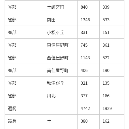
雀部
土師宮町
840
339
雀部
前田
1346
533
雀部
小松ヶ丘
331
151
雀部
東佳屋野町
745
361
雀部
西佳屋野町
1143
522
雀部
南佳屋野町
406
190
雀部
秋津が丘
321
135
雀部
川北
377
166
遷喬
4742
1929
遷喬
土
380
162