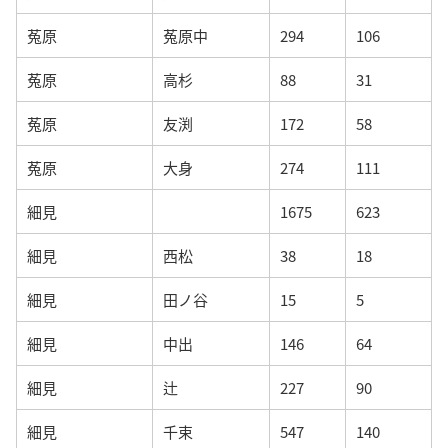
菟原
菟原中
294
106
菟原
高杉
88
31
菟原
友渕
172
58
菟原
大身
274
111
細見
1675
623
細見
西松
38
18
細見
田ノ谷
15
5
細見
中出
146
64
細見
辻
227
90
細見
千束
547
140