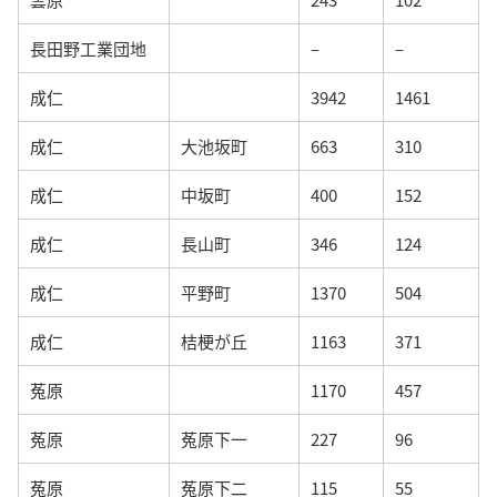
長田野工業団地
–
–
成仁
3942
1461
成仁
大池坂町
663
310
成仁
中坂町
400
152
成仁
長山町
346
124
成仁
平野町
1370
504
成仁
桔梗が丘
1163
371
菟原
1170
457
菟原
菟原下一
227
96
菟原
菟原下二
115
55