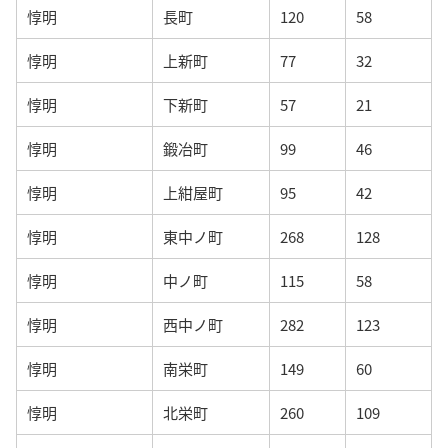
惇明
長町
120
58
惇明
上新町
77
32
惇明
下新町
57
21
惇明
鍛冶町
99
46
惇明
上紺屋町
95
42
惇明
東中ノ町
268
128
惇明
中ノ町
115
58
惇明
西中ノ町
282
123
惇明
南栄町
149
60
惇明
北栄町
260
109