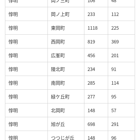
惇明
岡ノ三町
106
48
惇明
岡ノ上町
233
112
惇明
東岡町
1118
225
惇明
西岡町
819
369
惇明
広峯町
456
201
惇明
陵北町
234
91
惇明
南岡町
285
114
惇明
緑ケ丘町
277
95
惇明
北岡町
148
57
惇明
旭が丘
698
291
惇明
つつじが丘
148
96