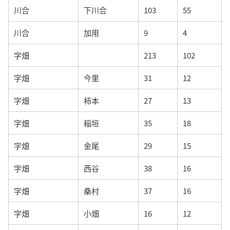
川合
下川合
103
55
川合
加用
9
4
字畑
213
102
字畑
今里
31
12
字畑
柿本
27
13
字畑
稲垣
35
18
字畑
金尾
29
15
字畑
西谷
38
16
字畑
桑村
37
16
字畑
小畑
16
12