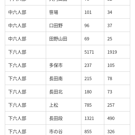
中六人部
笹場
101
34
中六人部
口田野
96
37
中六人部
田野山田
69
25
下六人部
5171
1919
下六人部
多保市
237
105
下六人部
長田南
215
78
下六人部
長田北
180
73
下六人部
上松
785
257
下六人部
長田段
1321
490
下六人部
市の谷
855
326