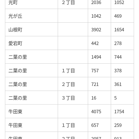
光町
２丁目
2036
1052
光が丘
1042
469
山根町
3902
1654
愛宕町
442
278
二葉の里
1494
744
二葉の里
１丁目
757
378
二葉の里
２丁目
721
361
二葉の里
３丁目
16
5
牛田東
4075
1754
牛田東
１丁目
657
259
牛田東
２丁目
2057
913