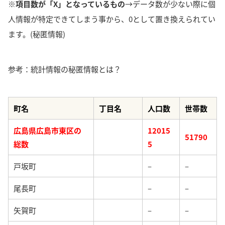
※項目数が「X」となっているもの
→データ数が少ない際に個
人情報が特定できてしまう事から、0として置き換えられてい
ます。(秘匿情報)
参考：統計情報の秘匿情報とは？
町名
丁目名
人口数
世帯数
広島県広島市東区の
12015
51790
総数
5
戸坂町
–
–
尾長町
–
–
矢賀町
–
–