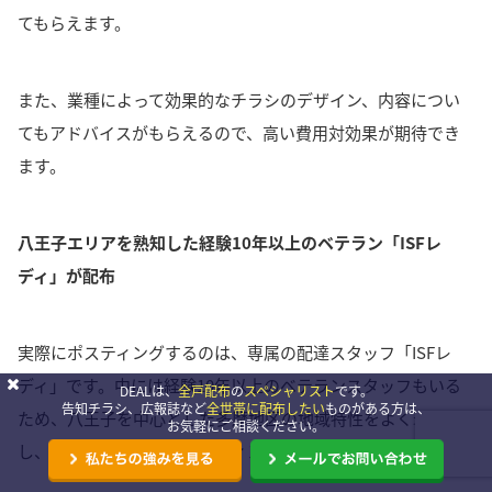
てもらえます。
また、業種によって効果的なチラシのデザイン、内容につい
てもアドバイスがもらえるので、高い費用対効果が期待でき
ます。
八王子エリアを熟知した経験10年以上のベテラン「ISFレ
ディ」が配布
実際にポスティングするのは、専属の配達スタッフ「ISFレ
ディ」です。
中には経験10年以上のベテランスタッフもいる
DEALは、
全戸配布
の
スペシャリスト
です。
告知チラシ、広報誌など
全世帯に配布したい
ものがある方は、
ため、八王子を中心とした多摩地区の地域特性をよく理解
お気軽にご相談ください。
し、的確でていねいなポスティングができます。