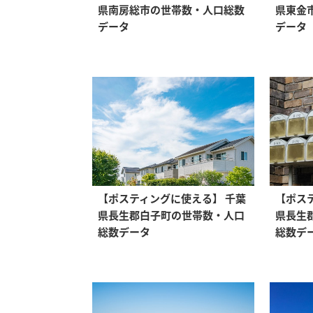
県南房総市の世帯数・人口総数
県東金
データ
データ
【ポスティングに使える】 千葉
【ポス
県長生郡白子町の世帯数・人口
県長生
総数データ
総数デ