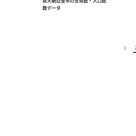
県大網白里市の世帯数・人口総
数データ
1