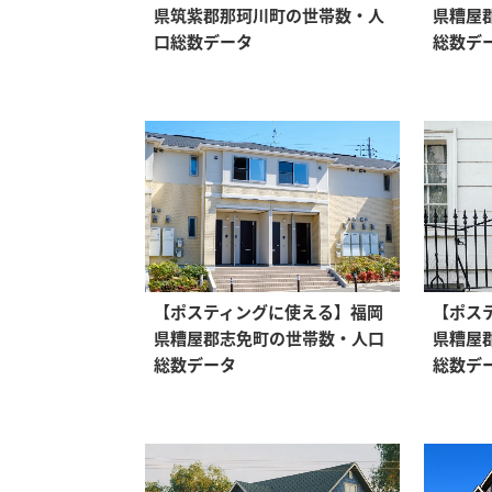
県筑紫郡那珂川町の世帯数・人
県糟屋
口総数データ
総数デ
【ポスティングに使える】福岡
【ポス
県糟屋郡志免町の世帯数・人口
県糟屋
総数データ
総数デ