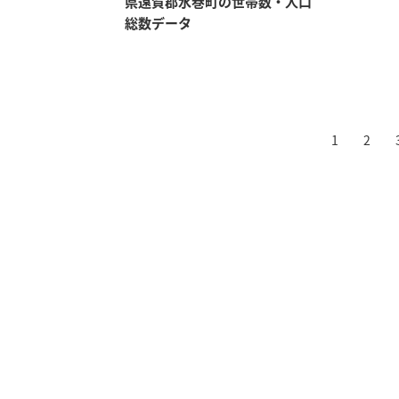
県遠賀郡水巻町の世帯数・人口
総数データ
1
2