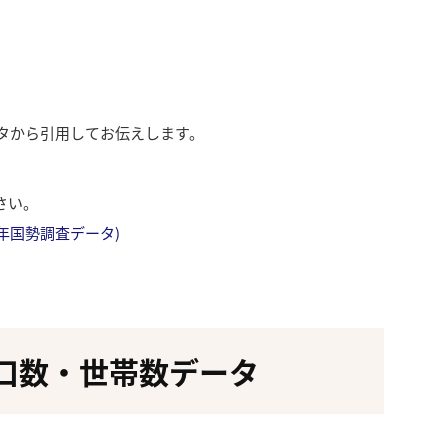
ータから引用してお伝えします。
さい。
成27年国勢調査データ)
口数・世帯数データ