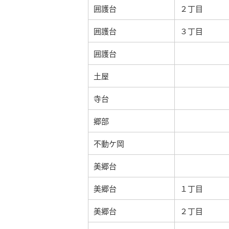
囲護台
２丁目
囲護台
３丁目
囲護台
土屋
寺台
郷部
不動ケ岡
美郷台
美郷台
１丁目
美郷台
２丁目