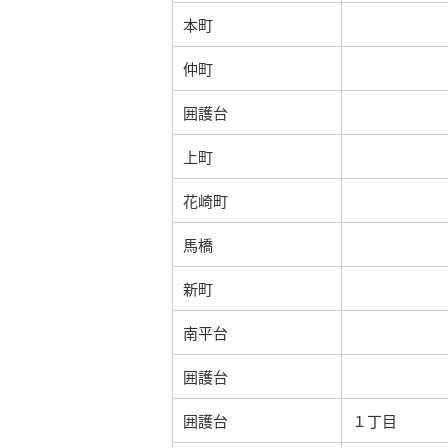
本町
仲町
囲護台
上町
花崎町
馬橋
新町
南平台
囲護台
囲護台
１丁目