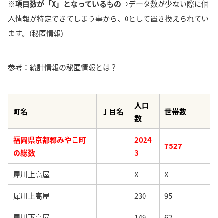
※項目数が「X」となっているもの
→データ数が少ない際に個
人情報が特定できてしまう事から、0として置き換えられてい
ます。(秘匿情報)
参考：統計情報の秘匿情報とは？
人口
町名
丁目名
世帯数
数
福岡県京都郡みやこ町
2024
7527
の総数
3
犀川上高屋
X
X
犀川上高屋
230
95
犀川下高屋
149
62