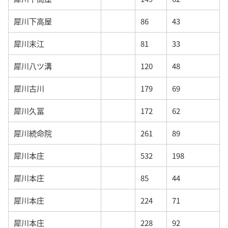
犀川下高屋
86
43
犀川末江
81
33
犀川八ツ溝
120
48
犀川古川
179
69
犀川久冨
172
62
犀川続命院
261
89
犀川本庄
532
198
犀川本庄
85
44
犀川本庄
224
71
犀川本庄
228
92