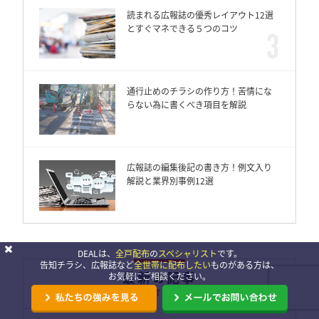
読まれる広報誌の優秀レイアウト12選
とすぐマネできる５つのコツ
通行止めのチラシの作り方！苦情にな
らない為に書くべき項目を解説
広報誌の編集後記の書き方！例文入り
解説と業界別事例12選
DEALは、
全戸配布
の
スペシャリスト
です。
告知チラシ、広報誌など
全世帯に配布したい
ものがある方は、
最新の記事
お気軽にご相談ください。