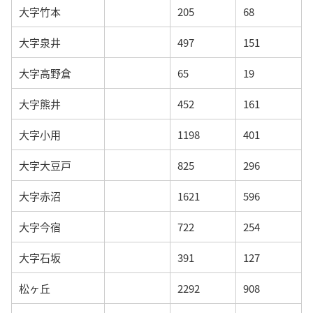
大字竹本
205
68
大字泉井
497
151
大字高野倉
65
19
大字熊井
452
161
大字小用
1198
401
大字大豆戸
825
296
大字赤沼
1621
596
大字今宿
722
254
大字石坂
391
127
松ヶ丘
2292
908