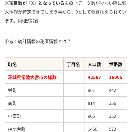
※項目数が「X」となっているもの
→データ数が少ない際に個
人情報が特定できてしまう事から、0として置き換えられてい
ます。(秘匿情報)
参考：統計情報の秘匿情報とは？
町名
丁目名
人口数
世帯数
茨城県常陸大宮市の総数
42587
16005
栄町
961
442
南町
814
356
中富町
905
352
抽ケ台町
1456
572