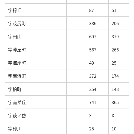
字緑丘
87
51
字茂尻町
386
206
字円山
697
379
字陣屋町
567
266
字海岸町
49
25
字南浜町
372
174
字柏町
254
148
字南が丘
741
365
字萩ノ岱
X
X
字砂川
25
10