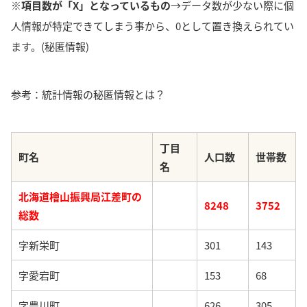
※項目数が「X」となっているもの
→データ数が少ない際に個
人情報が特定できてしまう事から、0として置き換えられてい
ます。(秘匿情報)
参考：統計情報の秘匿情報とは？
丁目
町名
人口数
世帯数
名
北海道檜山振興局江差町の
8248
3752
総数
字新栄町
301
143
字愛宕町
153
68
字豊川町
626
305