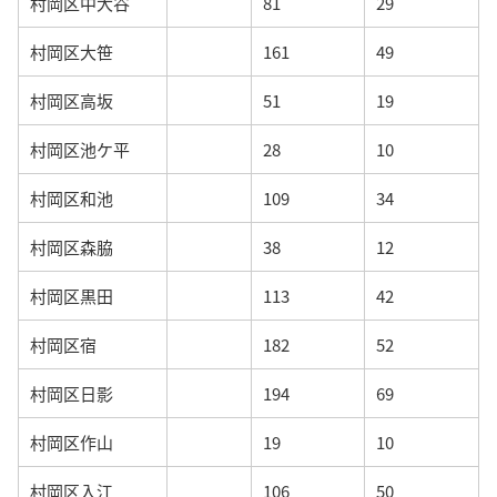
村岡区中大谷
81
29
村岡区大笹
161
49
村岡区高坂
51
19
村岡区池ケ平
28
10
村岡区和池
109
34
村岡区森脇
38
12
村岡区黒田
113
42
村岡区宿
182
52
村岡区日影
194
69
村岡区作山
19
10
村岡区入江
106
50