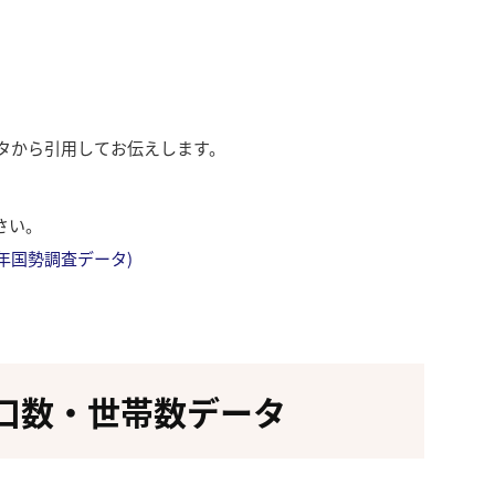
ータから引用してお伝えします。
さい。
成27年国勢調査データ)
口数・世帯数データ