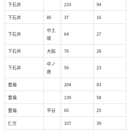
下石井
233
94
下石井
峠
37
16
中土
下石井
64
27
居
下石井
大船
76
28
中ノ
下石井
56
23
原
豊福
204
83
豊福
139
58
豊福
平谷
65
25
仁方
107
39