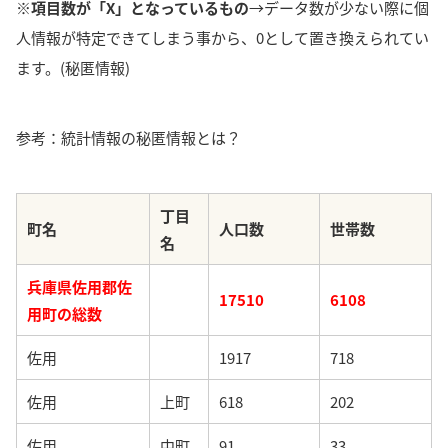
※項目数が「X」となっているもの
→データ数が少ない際に個
人情報が特定できてしまう事から、0として置き換えられてい
ます。(秘匿情報)
参考：統計情報の秘匿情報とは？
丁目
町名
人口数
世帯数
名
兵庫県佐用郡佐
17510
6108
用町の総数
佐用
1917
718
佐用
上町
618
202
佐用
中町
91
33