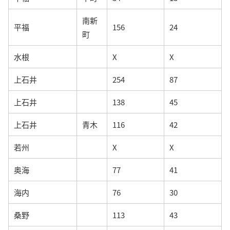
南新
平福
156
24
町
水根
X
X
上石井
254
87
上石井
138
45
上石井
青木
116
42
若州
X
X
奥海
77
41
海内
76
30
桑野
113
43