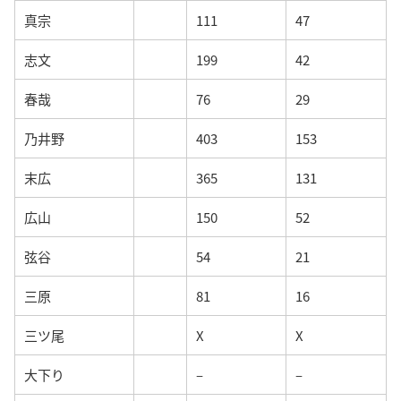
真宗
111
47
志文
199
42
春哉
76
29
乃井野
403
153
末広
365
131
広山
150
52
弦谷
54
21
三原
81
16
三ツ尾
X
X
大下り
–
–