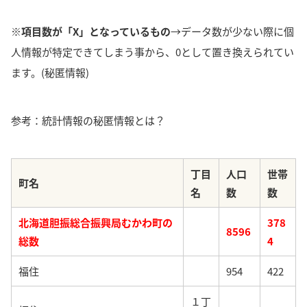
※項目数が「X」となっているもの
→データ数が少ない際に個
人情報が特定できてしまう事から、0として置き換えられてい
ます。(秘匿情報)
参考：統計情報の秘匿情報とは？
丁目
人口
世帯
町名
名
数
数
北海道胆振総合振興局むかわ町の
378
8596
総数
4
福住
954
422
１丁