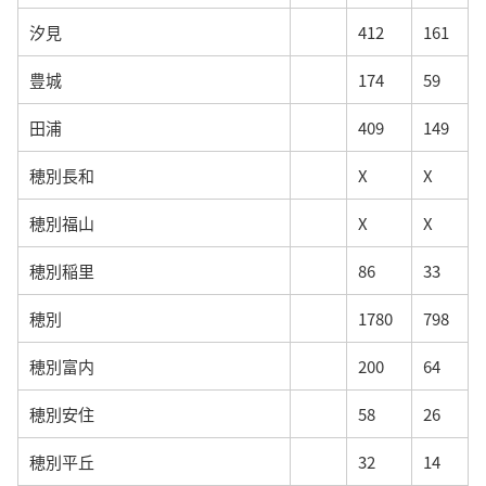
汐見
412
161
豊城
174
59
田浦
409
149
穂別長和
X
X
穂別福山
X
X
穂別稲里
86
33
穂別
1780
798
穂別富内
200
64
穂別安住
58
26
穂別平丘
32
14