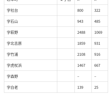
字社台
800
322
字石山
943
485
字萩野
2488
1069
字北吉原
1859
931
字竹浦
2108
916
字虎杖浜
1467
667
字森野
–
–
字白老
139
25