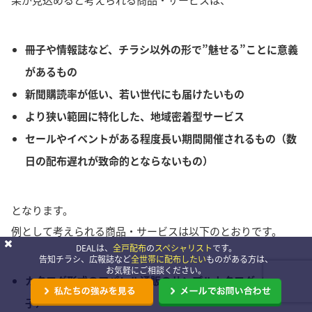
冊子や情報誌など、チラシ以外の形で”魅せる”ことに意義
があるもの
新聞購読率が低い、若い世代にも届けたいもの
より狭い範囲に特化した、地域密着型サービス
セールやイベントがある程度長い期間開催されるもの（数
日の配布遅れが致命的とならないもの）
となります。
例として考えられる商品・サービスは以下のとおりです。
DEALは、
全戸配布
の
スペシャリスト
です。
告知チラシ、広報誌など
全世帯に配布したい
ものがある方は、
お気軽にご相談ください。
カタログ形式のアパレル通販のサンプルカタログ（ミニ冊
子）