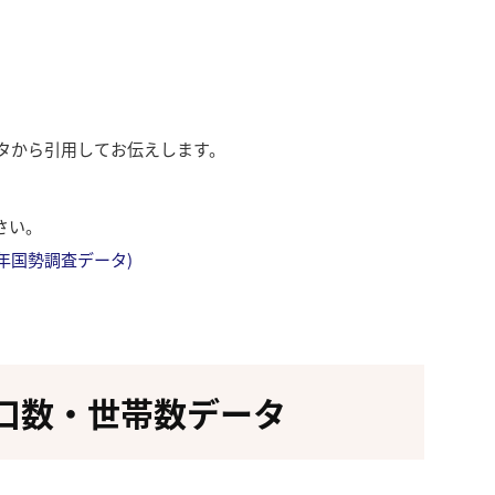
ータから引用してお伝えします。
さい。
成27年国勢調査データ)
口数・世帯数データ