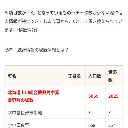
※項目数が「X」となっているもの
→データ数が少ない際に個
人情報が特定できてしまう事から、0として置き換えられてい
ます。(秘匿情報)
参考：統計情報の秘匿情報とは？
世帯
町名
丁目名
人口数
数
北海道上川総合振興局中富
5069
2025
良野町の総数
字中富良野市街地
X
X
字中富良野
668
257