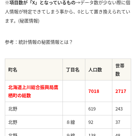
※項目数が「X」となっているもの
→データ数が少ない際に個
人情報が特定できてしまう事から、0として置き換えられてい
ます。(秘匿情報)
参考：統計情報の秘匿情報とは？
世帯
町名
丁目名
人口数
数
北海道上川総合振興局鷹
7018
2717
栖町の総数
北野
619
243
北野
８線
92
37
北野
９線
138
48