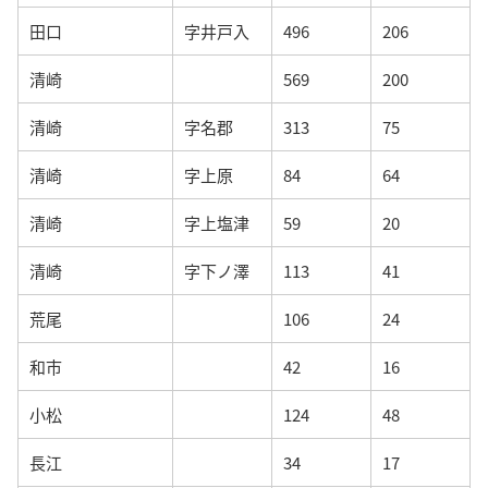
田口
字井戸入
496
206
清崎
569
200
清崎
字名郡
313
75
清崎
字上原
84
64
清崎
字上塩津
59
20
清崎
字下ノ澤
113
41
荒尾
106
24
和市
42
16
小松
124
48
長江
34
17