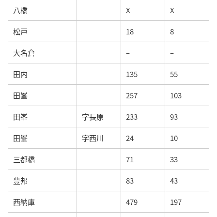
八橋
X
X
松戸
18
8
大名倉
–
–
田内
135
55
田峯
257
103
田峯
字長原
233
93
田峯
字西川
24
10
三都橋
71
33
豊邦
83
43
西納庫
479
197