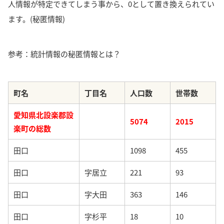
人情報が特定できてしまう事から、0として置き換えられてい
ます。(秘匿情報)
参考：統計情報の秘匿情報とは？
町名
丁目名
人口数
世帯数
愛知県北設楽郡設
5074
2015
楽町の総数
田口
1098
455
田口
字居立
221
93
田口
字大田
363
146
田口
字杉平
18
10