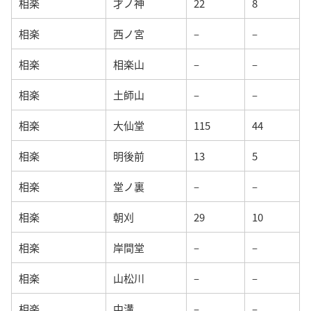
相楽
才ノ神
22
8
相楽
西ノ宮
–
–
相楽
相楽山
–
–
相楽
土師山
–
–
相楽
大仙堂
115
44
相楽
明後前
13
5
相楽
堂ノ裏
–
–
相楽
朝刈
29
10
相楽
岸間堂
–
–
相楽
山松川
–
–
相楽
中溝
–
–