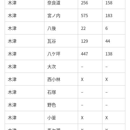
木津
奈良道
256
158
木津
宮ノ内
575
183
木津
八後
22
6
木津
瓦谷
129
44
木津
八ケ坪
447
138
木津
大次
–
–
木津
西小林
X
X
木津
石塚
–
–
木津
野色
–
–
木津
小釜
X
X