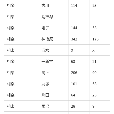
相楽
古川
114
93
相楽
荒神塚
–
–
相楽
姫子
144
53
相楽
神後原
342
176
相楽
清水
X
X
相楽
一新堂
63
21
相楽
高下
206
90
相楽
丸塚
101
63
相楽
片田
64
25
相楽
馬場
28
9