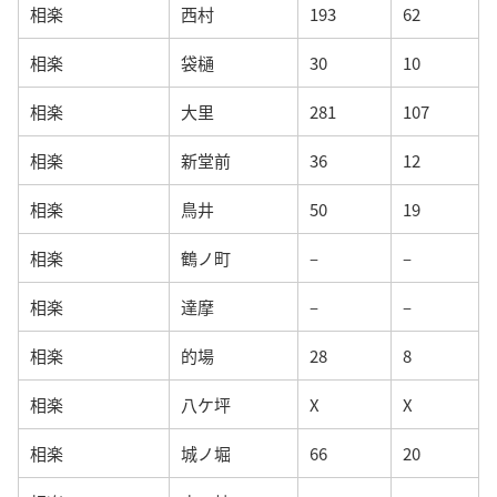
相楽
西村
193
62
相楽
袋樋
30
10
相楽
大里
281
107
相楽
新堂前
36
12
相楽
鳥井
50
19
相楽
鶴ノ町
–
–
相楽
達摩
–
–
相楽
的場
28
8
相楽
八ケ坪
X
X
相楽
城ノ堀
66
20