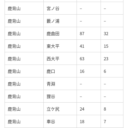
鹿背山
宮ノ谷
–
–
鹿背山
藪ノ浦
–
–
鹿背山
鹿曲田
87
32
鹿背山
東大平
41
15
鹿背山
西大平
63
23
鹿背山
鹿口
16
6
鹿背山
青淵
–
–
鹿背山
狸谷
–
–
鹿背山
立ケ尻
24
8
鹿背山
車谷
18
7