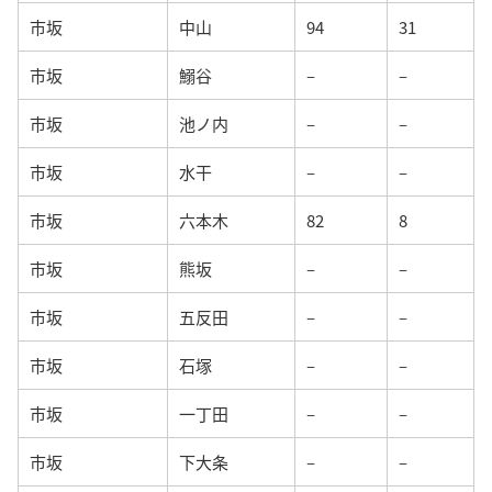
市坂
中山
94
31
市坂
鰯谷
–
–
市坂
池ノ内
–
–
市坂
水干
–
–
市坂
六本木
82
8
市坂
熊坂
–
–
市坂
五反田
–
–
市坂
石塚
–
–
市坂
一丁田
–
–
市坂
下大条
–
–