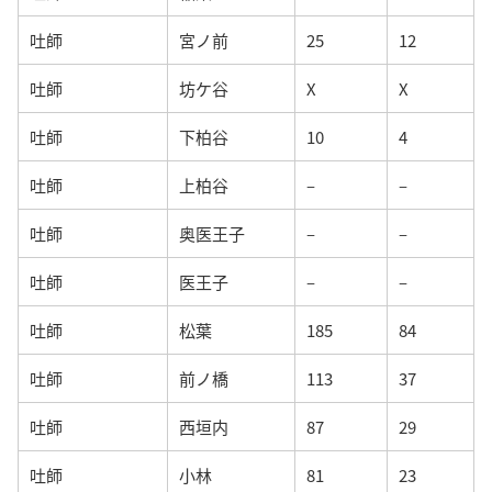
吐師
宮ノ前
25
12
吐師
坊ケ谷
X
X
吐師
下柏谷
10
4
吐師
上柏谷
–
–
吐師
奥医王子
–
–
吐師
医王子
–
–
吐師
松葉
185
84
吐師
前ノ橋
113
37
吐師
西垣内
87
29
吐師
小林
81
23