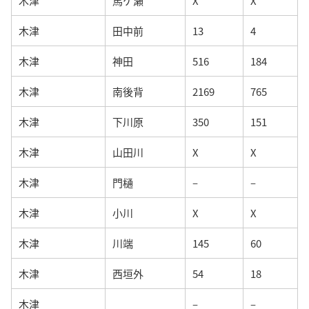
木津
馬ケ瀬
X
X
木津
田中前
13
4
木津
神田
516
184
木津
南後背
2169
765
木津
下川原
350
151
木津
山田川
X
X
木津
門樋
–
–
木津
小川
X
X
木津
川端
145
60
木津
西垣外
54
18
木津
–
–