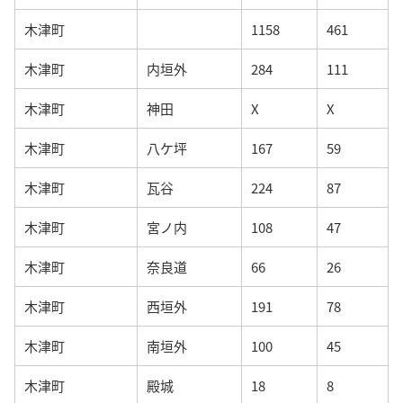
木津町
1158
461
木津町
内垣外
284
111
木津町
神田
X
X
木津町
八ケ坪
167
59
木津町
瓦谷
224
87
木津町
宮ノ内
108
47
木津町
奈良道
66
26
木津町
西垣外
191
78
木津町
南垣外
100
45
木津町
殿城
18
8