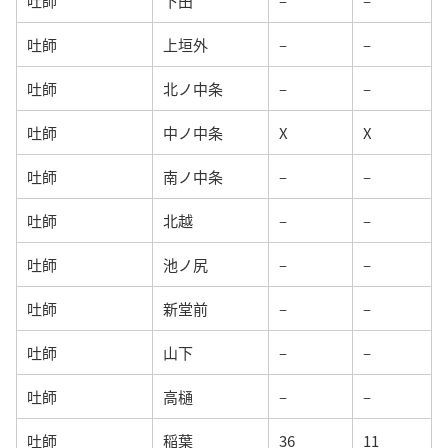
吐師
下田
–
–
吐師
上垣外
–
–
吐師
北ノ中条
–
–
吐師
中ノ中条
X
X
吐師
南ノ中条
–
–
吐師
北越
–
–
吐師
池ノ尻
–
–
吐師
新堂前
–
–
吐師
山下
–
–
吐師
高樋
–
–
吐師
稲葉
36
11