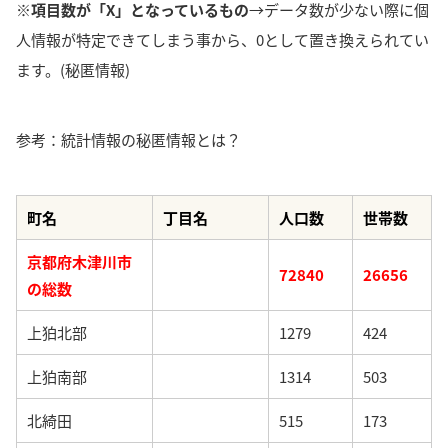
※項目数が「X」となっているもの
→データ数が少ない際に個
人情報が特定できてしまう事から、0として置き換えられてい
ます。(秘匿情報)
参考：統計情報の秘匿情報とは？
町名
丁目名
人口数
世帯数
京都府木津川市
72840
26656
の総数
上狛北部
1279
424
上狛南部
1314
503
北綺田
515
173