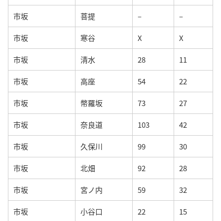
市坂
菩提
–
–
市坂
寒谷
X
X
市坂
清水
28
11
市坂
高座
54
22
市坂
幣羅坂
73
27
市坂
奈良道
103
42
市坂
久保川
99
30
市坂
北畑
92
28
市坂
宮ノ内
59
32
市坂
小谷口
22
15