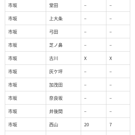
市坂
堂田
–
–
市坂
上大条
–
–
市坂
弓田
–
–
市坂
芝ノ鼻
–
–
市坂
古川
X
X
市坂
灰ケ坪
–
–
市坂
加茂田
–
–
市坂
奈良坂
–
–
市坂
井後間
–
–
市坂
西山
20
7