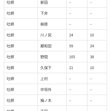
吐師
新田
–
–
吐師
下井
–
–
吐師
柳原
–
–
吐師
川ノ尻
24
10
吐師
郷和田
59
24
吐師
野間
105
38
吐師
久保下
21
10
吐師
上村
–
–
吐師
中垣外
–
–
吐師
梅ノ木
–
–