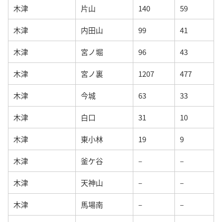
木津
片山
140
59
木津
内田山
99
41
木津
宮ノ堀
96
43
木津
宮ノ裏
1207
477
木津
今城
63
33
木津
白口
31
10
木津
東小林
19
9
木津
釜ケ谷
–
–
木津
天神山
–
–
木津
馬場南
–
–