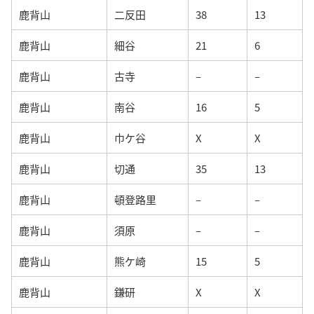
鹿背山
二反田
38
13
鹿背山
細谷
21
6
鹿背山
古寺
–
–
鹿背山
南谷
16
5
鹿背山
巾ケ谷
X
X
鹿背山
切通
35
13
鹿背山
頓登路里
–
–
鹿背山
須原
–
–
鹿背山
熊ケ崎
15
5
鹿背山
鎌研
X
X