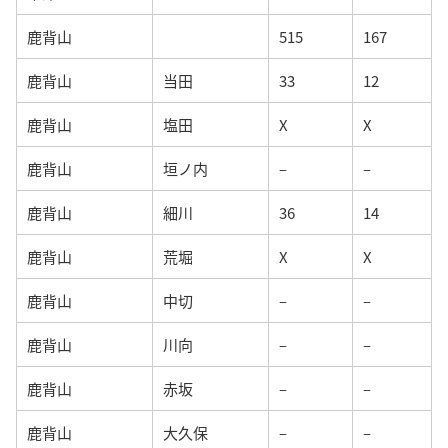
鹿背山
515
167
鹿背山
当田
33
12
鹿背山
塩田
X
X
鹿背山
垣ノ内
–
–
鹿背山
細川
36
14
鹿背山
荒堀
X
X
鹿背山
中切
–
–
鹿背山
川向
–
–
鹿背山
赤坂
–
–
鹿背山
大久保
–
–