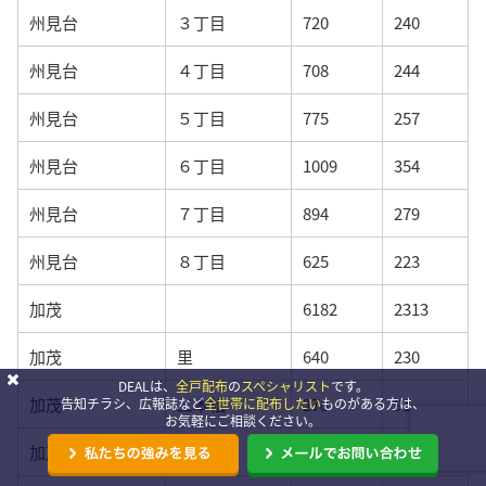
州見台
３丁目
720
240
州見台
４丁目
708
244
州見台
５丁目
775
257
州見台
６丁目
1009
354
州見台
７丁目
894
279
州見台
８丁目
625
223
加茂
6182
2313
加茂
里
640
230
DEALは、
全戸配布
の
スペシャリスト
です。
加茂
二本松
278
91
告知チラシ、広報誌など
全世帯に配布したい
ものがある方は、
お気軽にご相談ください。
加茂
高田
296
93