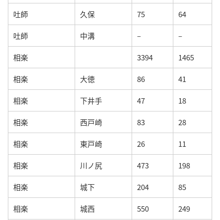
吐師
久保
75
64
吐師
中溝
–
–
相楽
3394
1465
相楽
大徳
86
41
相楽
下井手
47
18
相楽
西戸崎
83
28
相楽
東戸崎
26
11
相楽
川ノ尻
473
198
相楽
城下
204
85
相楽
城西
550
249