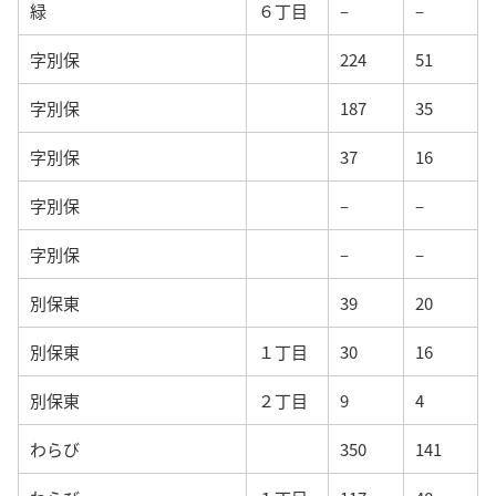
緑
６丁目
–
–
字別保
224
51
字別保
187
35
字別保
37
16
字別保
–
–
字別保
–
–
別保東
39
20
別保東
１丁目
30
16
別保東
２丁目
9
4
わらび
350
141