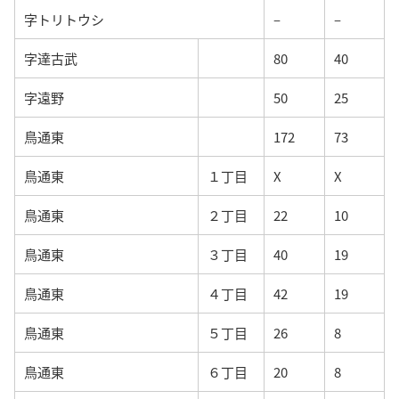
字トリトウシ
–
–
字達古武
80
40
字遠野
50
25
鳥通東
172
73
鳥通東
１丁目
X
X
鳥通東
２丁目
22
10
鳥通東
３丁目
40
19
鳥通東
４丁目
42
19
鳥通東
５丁目
26
8
鳥通東
６丁目
20
8