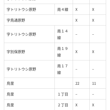
字トリトウシ原野
南４線
X
X
字鳥通原野
X
X
南１４
字トリトウシ原野
–
–
線
南１９
字別保原野
X
X
線
南１７
字トリトウシ原野
–
–
線
鳥里
22
11
鳥里
１丁目
–
–
鳥里
２丁目
X
X