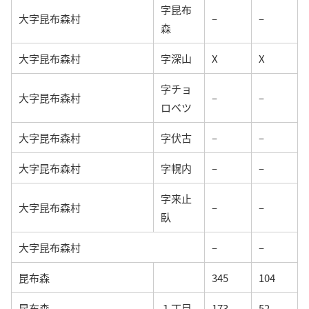
字昆布
大字昆布森村
–
–
森
大字昆布森村
字深山
X
X
字チョ
大字昆布森村
–
–
ロベツ
大字昆布森村
字伏古
–
–
大字昆布森村
字幌内
–
–
字来止
大字昆布森村
–
–
臥
大字昆布森村
–
–
昆布森
345
104
昆布森
１丁目
173
52