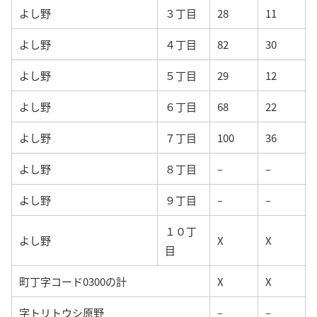
よし野
３丁目
28
11
よし野
４丁目
82
30
よし野
５丁目
29
12
よし野
６丁目
68
22
よし野
７丁目
100
36
よし野
８丁目
–
–
よし野
９丁目
–
–
１０丁
よし野
X
X
目
町丁字コード0300の計
X
X
字トリトウシ原野
–
–