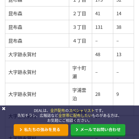
昆布森
２丁目
41
14
昆布森
３丁目
131
38
昆布森
４丁目
–
–
大字跡永賀村
48
13
字十町
大字跡永賀村
–
–
瀬
字浦雲
大字跡永賀村
28
9
泊
DEALは、
全戸配布
の
スペシャリスト
です。
字跡永
大字跡永賀村
20
4
告知チラシ、広報誌など
全世帯に配布したい
ものがある方は、
賀
お気軽にご相談ください。
字冬窓
大字跡永賀村
–
–