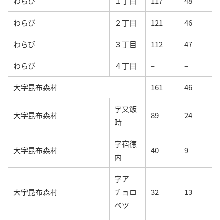
わらび
１丁目
117
48
わらび
２丁目
121
46
わらび
３丁目
112
47
わらび
４丁目
–
–
大字昆布森村
161
46
字又飯
大字昆布森村
89
24
時
字宿徳
大字昆布森村
40
9
内
字ア
大字昆布森村
チョロ
32
13
ベツ