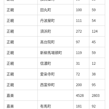
正親
田丸町
100
59
正親
丹波屋町
111
54
正親
須浜町
272
124
正親
高台院町
97
45
正親
新柳馬場頭町
119
59
正親
信濃町
31
12
正親
愛染寺町
72
38
正親
西富仲町
200
95
嘉楽
4528
2803
嘉楽
有馬町
181
92