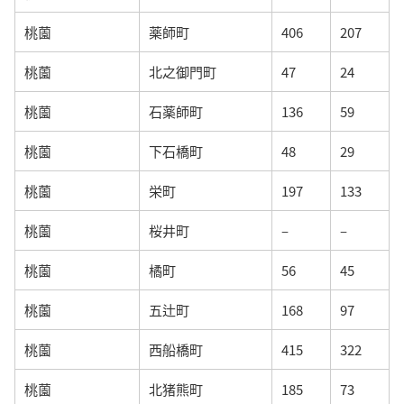
桃薗
薬師町
406
207
桃薗
北之御門町
47
24
桃薗
石薬師町
136
59
桃薗
下石橋町
48
29
桃薗
栄町
197
133
桃薗
桜井町
–
–
桃薗
橘町
56
45
桃薗
五辻町
168
97
桃薗
西船橋町
415
322
桃薗
北猪熊町
185
73