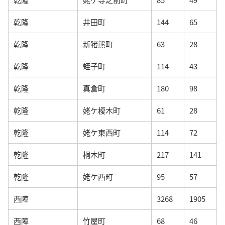
乾隆
井田町
144
65
乾隆
新猪熊町
63
28
乾隆
蛭子町
114
43
乾隆
真倉町
180
98
乾隆
姥ケ榎木町
61
28
乾隆
姥ケ東西町
114
72
乾隆
桐木町
217
141
乾隆
姥ケ西町
95
57
西陣
3268
1905
西陣
竹屋町
68
46