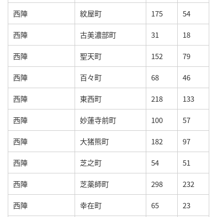
西陣
紋屋町
175
54
西陣
古美濃部町
31
18
西陣
聖天町
152
79
西陣
百々町
68
46
西陣
東西町
218
133
西陣
妙蓮寺前町
100
57
西陣
大猪熊町
182
97
西陣
芝之町
54
51
西陣
芝薬師町
298
232
西陣
幸在町
65
23