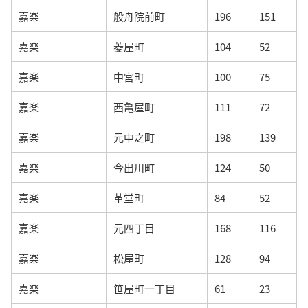
嘉楽
般舟院前町
196
151
嘉楽
菱屋町
104
52
嘉楽
中宮町
100
75
嘉楽
西亀屋町
111
72
嘉楽
元中之町
198
139
嘉楽
今出川町
124
50
嘉楽
革堂町
84
52
嘉楽
元四丁目
168
116
嘉楽
松屋町
128
94
嘉楽
笹屋町一丁目
61
23