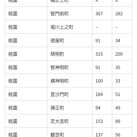
桃薗
竪門前町
367
282
桃薗
堀川上之町
–
–
桃薗
徳屋町
91
34
桃薗
晴明町
315
200
桃薗
竪神明町
91
35
桃薗
横神明町
100
33
桃薗
毘沙門町
184
51
桃薗
弾正町
94
49
桃薗
芝大宮町
153
89
桃薗
観世町
137
56