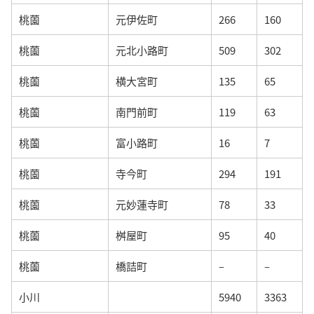
桃薗
元伊佐町
266
160
桃薗
元北小路町
509
302
桃薗
横大宮町
135
65
桃薗
南門前町
119
63
桃薗
富小路町
16
7
桃薗
寺今町
294
191
桃薗
元妙蓮寺町
78
33
桃薗
桝屋町
95
40
桃薗
橋詰町
–
–
小川
5940
3363