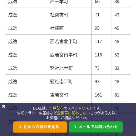
成逸
西千本町
66
39
成逸
社突抜町
71
42
成逸
社横町
95
49
成逸
西若宮北半町
117
48
成逸
西若宮南半町
116
52
成逸
竪社北半町
73
32
成逸
竪社南半町
93
48
成逸
東若宮町
161
81
成逸
東社町
82
45
DEALは、
全戸配布
の
スペシャリスト
です。
告知チラシ、広報誌など
全世帯に配布したい
ものがある方は、
お気軽にご相談ください。
成逸
中社町
164
98
成逸
薬師前町
16
8