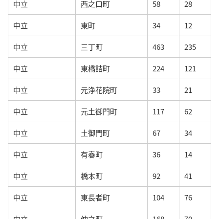
中立
西之口町
58
28
中立
東町
34
12
中立
三丁町
463
235
中立
東橋詰町
224
121
中立
元浄花院町
33
21
中立
元土御門町
117
62
中立
土御門町
67
34
中立
有春町
36
14
中立
橋本町
92
41
中立
東長者町
104
76
中立
仲之町
168
70