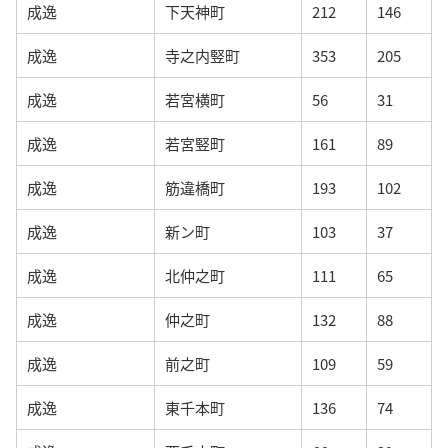
成逸
下天神町
212
146
成逸
寺之内竪町
353
205
成逸
若宮横町
56
31
成逸
若宮竪町
161
89
成逸
筋違橋町
193
102
成逸
新ン町
103
37
成逸
北仲之町
111
65
成逸
仲之町
132
88
成逸
前之町
109
59
成逸
東千本町
136
74