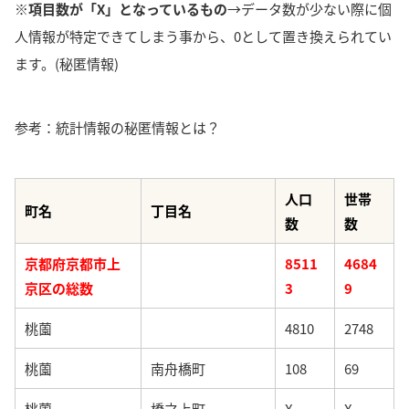
※項目数が「X」となっているもの
→データ数が少ない際に個
人情報が特定できてしまう事から、0として置き換えられてい
ます。(秘匿情報)
参考：統計情報の秘匿情報とは？
人口
世帯
町名
丁目名
数
数
京都府京都市上
8511
4684
京区の総数
3
9
桃薗
4810
2748
桃薗
南舟橋町
108
69
桃薗
橋之上町
X
X