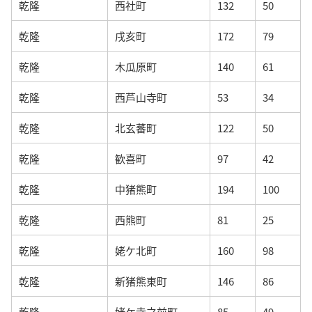
乾隆
西社町
132
50
乾隆
戌亥町
172
79
乾隆
木瓜原町
140
61
乾隆
西芦山寺町
53
34
乾隆
北玄蕃町
122
50
乾隆
歓喜町
97
42
乾隆
中猪熊町
194
100
乾隆
西熊町
81
25
乾隆
姥ケ北町
160
98
乾隆
新猪熊東町
146
86
乾隆
姥ケ寺之前町
85
49