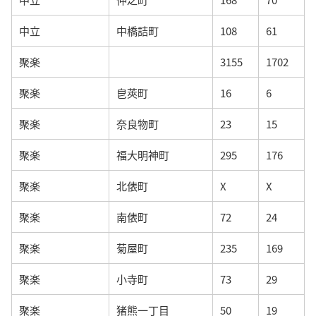
中立
中橋詰町
108
61
聚楽
3155
1702
聚楽
皀莢町
16
6
聚楽
奈良物町
23
15
聚楽
福大明神町
295
176
聚楽
北俵町
X
X
聚楽
南俵町
72
24
聚楽
菊屋町
235
169
聚楽
小寺町
73
29
聚楽
猪熊一丁目
50
19