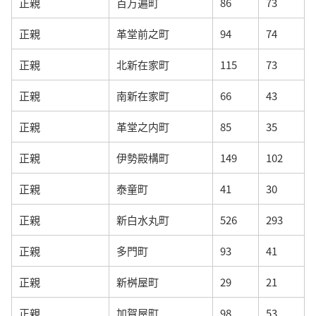
正親
百万遍町
86
73
正親
革堂前之町
94
74
正親
北新在家町
115
73
正親
南新在家町
66
43
正親
革堂之内町
85
35
正親
伊勢殿構町
149
102
正親
泰童町
41
30
正親
新白水丸町
526
293
正親
多門町
93
41
正親
新桝屋町
29
21
正親
加賀屋町
98
53