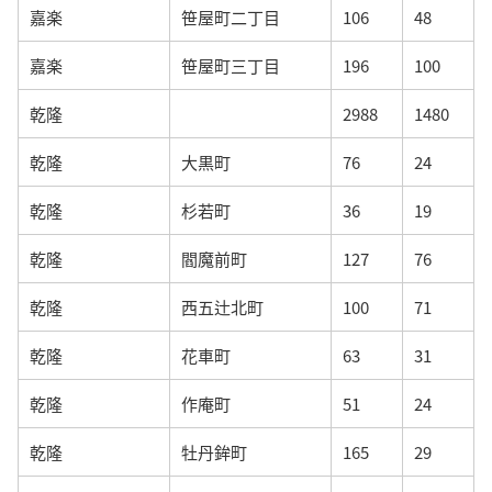
嘉楽
笹屋町二丁目
106
48
嘉楽
笹屋町三丁目
196
100
乾隆
2988
1480
乾隆
大黒町
76
24
乾隆
杉若町
36
19
乾隆
閻魔前町
127
76
乾隆
西五辻北町
100
71
乾隆
花車町
63
31
乾隆
作庵町
51
24
乾隆
牡丹鉾町
165
29