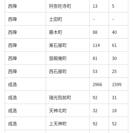
西陣
阿弥陀寺町
13
5
西陣
土田町
–
–
西陣
藤木町
88
40
西陣
東石屋町
114
61
西陣
慈眼庵町
81
30
西陣
西石屋町
53
25
成逸
2966
1599
成逸
瑞光院前町
92
31
成逸
天神北町
32
18
成逸
上天神町
92
52