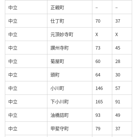
中立
正親町
–
–
中立
仕丁町
70
37
中立
元頂妙寺町
X
X
中立
讃州寺町
73
45
中立
菊屋町
60
28
中立
頭町
64
30
中立
小川町
146
57
中立
下小川町
165
91
中立
油橋詰町
93
49
中立
甲斐守町
79
37