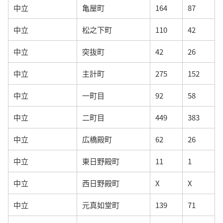
中立
亀屋町
164
87
中立
松之下町
110
42
中立
突抜町
42
26
中立
主計町
275
152
中立
一町目
92
58
中立
二町目
449
383
中立
広橋殿町
62
26
中立
東日野殿町
11
1
中立
西日野殿町
X
X
中立
元真如堂町
139
71