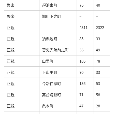
聚楽
須浜東町
76
40
聚楽
堀川下之町
–
–
正親
4311
2322
正親
須浜池町
85
33
正親
智恵光院前之町
56
49
正親
山里町
105
78
正親
下山里町
70
33
正親
今新在家町
136
53
正親
高台院竪町
71
58
正親
亀木町
47
28