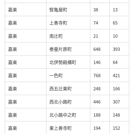
嘉楽
竪亀屋町
38
13
嘉楽
上善寺町
74
65
嘉楽
南辻町
21
10
嘉楽
泰童片原町
648
393
嘉楽
北伊勢殿構町
146
64
嘉楽
一色町
768
421
嘉楽
西五辻東町
248
166
嘉楽
西北小路町
446
307
嘉楽
北小路中之町
188
148
嘉楽
東上善寺町
194
152