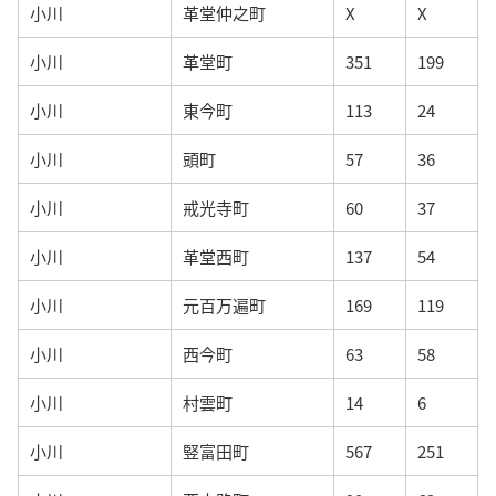
小川
革堂仲之町
X
X
小川
革堂町
351
199
小川
東今町
113
24
小川
頭町
57
36
小川
戒光寺町
60
37
小川
革堂西町
137
54
小川
元百万遍町
169
119
小川
西今町
63
58
小川
村雲町
14
6
小川
竪富田町
567
251