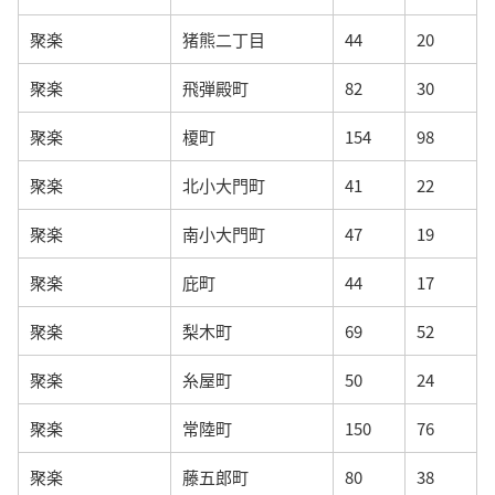
聚楽
猪熊二丁目
44
20
聚楽
飛弾殿町
82
30
聚楽
榎町
154
98
聚楽
北小大門町
41
22
聚楽
南小大門町
47
19
聚楽
庇町
44
17
聚楽
梨木町
69
52
聚楽
糸屋町
50
24
聚楽
常陸町
150
76
聚楽
藤五郎町
80
38