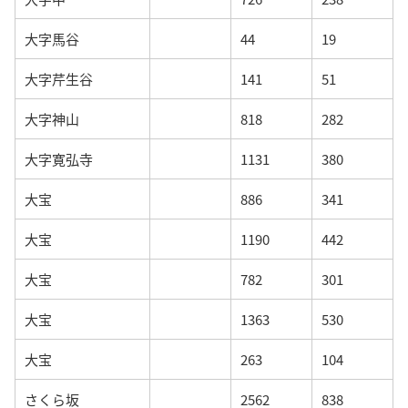
大字馬谷
44
19
大字芹生谷
141
51
大字神山
818
282
大字寛弘寺
1131
380
大宝
886
341
大宝
1190
442
大宝
782
301
大宝
1363
530
大宝
263
104
さくら坂
2562
838