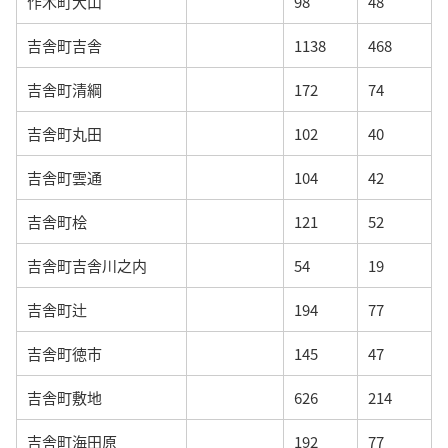
作木町大山
98
48
吉舎町吉舎
1138
468
吉舎町清綱
172
74
吉舎町丸田
102
40
吉舎町雲通
104
42
吉舎町桧
121
52
吉舎町吉舎川之内
54
19
吉舎町辻
194
77
吉舎町徳市
145
47
吉舎町敷地
626
214
吉舎町海田原
192
77