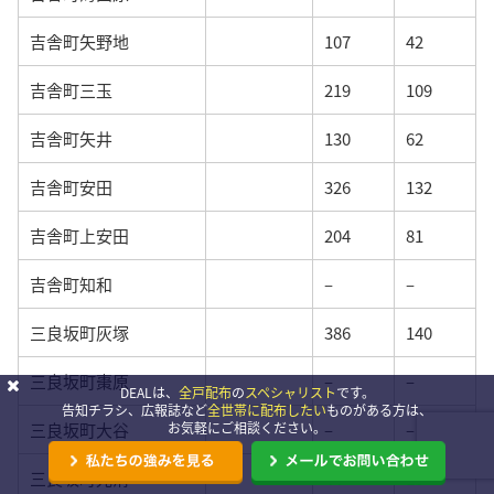
吉舎町矢野地
107
42
吉舎町三玉
219
109
吉舎町矢井
130
62
吉舎町安田
326
132
吉舎町上安田
204
81
吉舎町知和
–
–
三良坂町灰塚
386
140
三良坂町棗原
–
–
DEALは、
全戸配布
の
スペシャリスト
です。
告知チラシ、広報誌など
全世帯に配布したい
ものがある方は、
三良坂町大谷
–
–
お気軽にご相談ください。
三良坂町光清
44
15