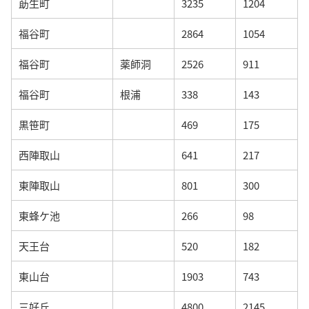
莇生町
3235
1204
福谷町
2864
1054
福谷町
薬師洞
2526
911
福谷町
根浦
338
143
黒笹町
469
175
西陣取山
641
217
東陣取山
801
300
東蜂ケ池
266
98
天王台
520
182
東山台
1903
743
三好丘
4800
2145