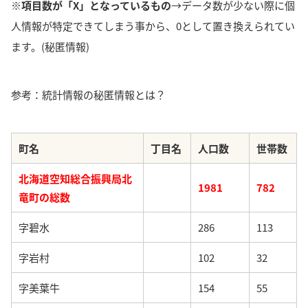
※項目数が「X」となっているもの
→データ数が少ない際に個
人情報が特定できてしまう事から、0として置き換えられてい
ます。(秘匿情報)
参考：統計情報の秘匿情報とは？
町名
丁目名
人口数
世帯数
北海道空知総合振興局北
1981
782
竜町の総数
字碧水
286
113
字岩村
102
32
字美葉牛
154
55