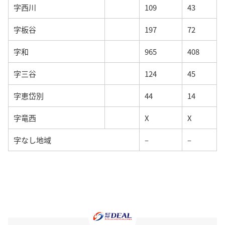
字西川
109
43
字板谷
197
72
字和
965
408
字三谷
124
45
字恵岱別
44
14
字竜西
X
X
字なし地域
–
–