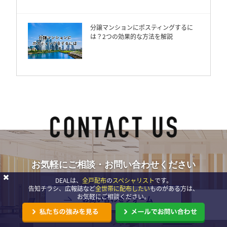
分譲マンションにポスティングするに
は？2つの効果的な方法を解説
お気軽にご相談・お問い合わせください
DEALは、
全戸配布
の
スペシャリスト
です。
告知チラシ、広報誌など
全世帯に配布したい
ものがある方は、
お気軽にご相談ください。
お問い合わせフォーム