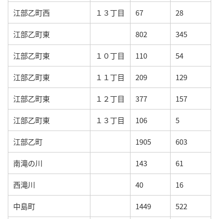
江部乙町西
１３丁目
67
28
江部乙町東
802
345
江部乙町東
１０丁目
110
54
江部乙町東
１１丁目
209
129
江部乙町東
１２丁目
377
157
江部乙町東
１３丁目
106
5
江部乙町
1905
603
南滝の川
143
61
西滝川
40
16
中島町
1449
522