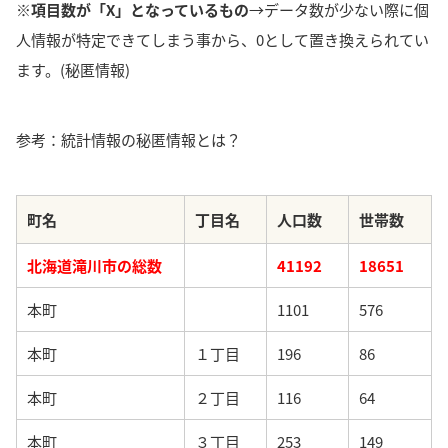
※項目数が「X」となっているもの
→データ数が少ない際に個
人情報が特定できてしまう事から、0として置き換えられてい
ます。(秘匿情報)
参考：統計情報の秘匿情報とは？
町名
丁目名
人口数
世帯数
北海道滝川市の総数
41192
18651
本町
1101
576
本町
１丁目
196
86
本町
２丁目
116
64
本町
３丁目
253
149