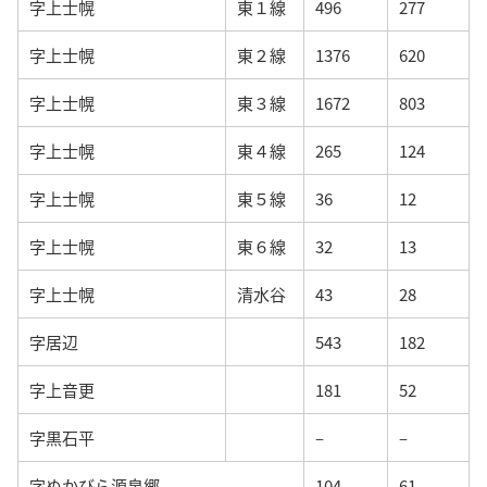
字上士幌
東１線
496
277
字上士幌
東２線
1376
620
字上士幌
東３線
1672
803
字上士幌
東４線
265
124
字上士幌
東５線
36
12
字上士幌
東６線
32
13
字上士幌
清水谷
43
28
字居辺
543
182
字上音更
181
52
字黒石平
–
–
字ぬかびら源泉郷
104
61