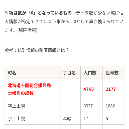
※項目数が「X」となっているもの
→データ数が少ない際に個
人情報が特定できてしまう事から、0として置き換えられてい
ます。(秘匿情報)
参考：統計情報の秘匿情報とは？
町名
丁目名
人口数
世帯数
北海道十勝総合振興局上
4765
2177
士幌町の総数
字上士幌
3937
1882
字上士幌
基線
17
5