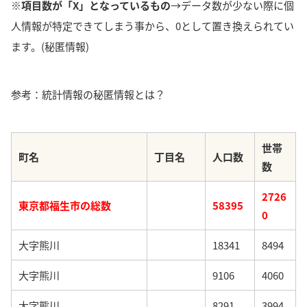
※項目数が「X」となっているもの
→データ数が少ない際に個
人情報が特定できてしまう事から、0として置き換えられてい
ます。(秘匿情報)
参考：統計情報の秘匿情報とは？
世帯
町名
丁目名
人口数
数
2726
東京都福生市の総数
58395
0
大字熊川
18341
8494
大字熊川
9106
4060
大字熊川
8291
3994