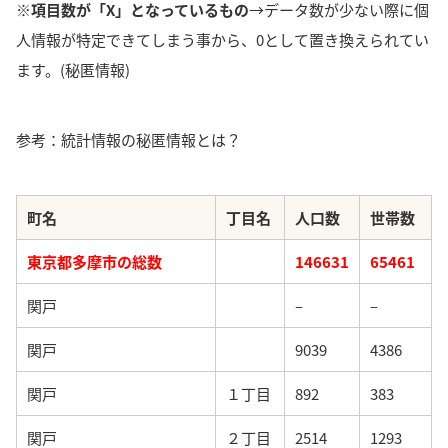
※項目数が「X」となっているもの
→データ数が少ない際に個
人情報が特定できてしまう事から、0として置き換えられてい
ます。(秘匿情報)
参考：統計情報の秘匿情報とは？
町名
丁目名
人口数
世帯数
東京都多摩市の総数
146631
65461
関戸
–
–
関戸
9039
4386
関戸
１丁目
892
383
関戸
２丁目
2514
1293