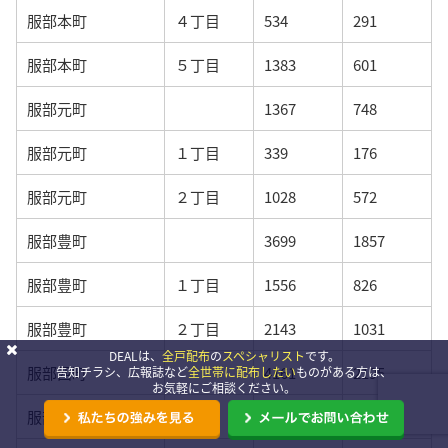
服部本町
４丁目
534
291
服部本町
５丁目
1383
601
服部元町
1367
748
服部元町
１丁目
339
176
服部元町
２丁目
1028
572
服部豊町
3699
1857
服部豊町
１丁目
1556
826
服部豊町
２丁目
2143
1031
DEALは、
全戸配布
の
スペシャリスト
です。
服部西町
4161
2195
告知チラシ、広報誌など
全世帯に配布したい
ものがある方は、
お気軽にご相談ください。
服部西町
１丁目
1235
662