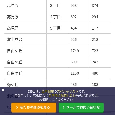
高見原
３丁目
958
374
高見原
４丁目
692
294
高見原
５丁目
484
177
富士見台
526
218
自由ケ丘
1749
723
自由ケ丘
599
243
自由ケ丘
1150
480
梅ケ丘
486
188
DEALは、
全戸配布
の
スペシャリスト
です。
池の台
–
–
告知チラシ、広報誌など
全世帯に配布したい
ものがある方は、
お気軽にご相談ください。
松の里
–
–