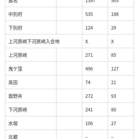
島名
1397
505
中別府
535
188
下別府
124
29
上河原崎下河原崎入会地
X
X
上河原崎
271
85
鬼ケ窪
496
127
高田
74
21
面野井
272
93
下河原崎
241
80
水堀
106
27
北郷
–
–