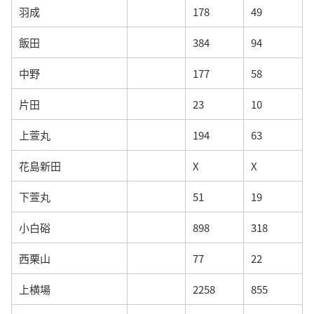
羽成
178
49
飯田
384
94
中野
177
58
片田
23
10
上萱丸
194
63
花島新田
X
X
下萱丸
51
19
小白硲
898
318
西栗山
77
22
上横場
2258
855