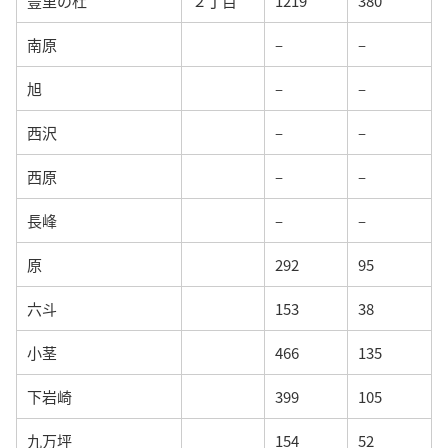
豊里の杜
２丁目
1219
380
南原
–
–
旭
–
–
西沢
–
–
西原
–
–
長峰
–
–
原
292
95
六斗
153
38
小茎
466
135
下岩崎
399
105
九万坪
154
52