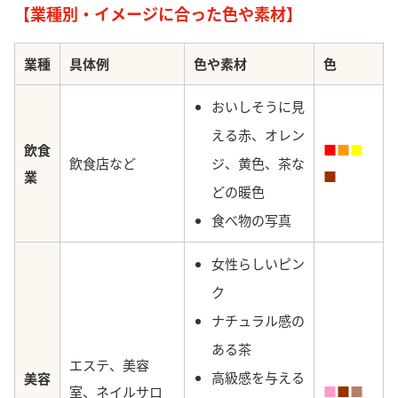
【業種別・イメージに合った色や素材】
業種
具体例
色や素材
色
おいしそうに見
える赤、オレン
飲食
■
■
■
飲食店など
ジ、黄色、茶な
業
■
どの暖色
食べ物の写真
女性らしいピン
ク
ナチュラル感の
ある
茶
エステ、美容
高級感を与える
美容
室、ネイルサロ
■
■
■