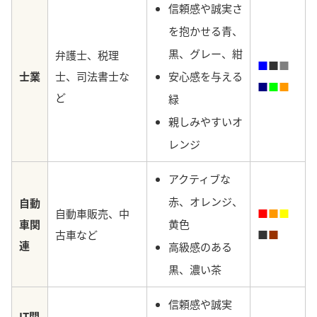
信頼感や誠実さ
を抱かせる青、
黒、グレー、紺
弁護士、税理
■
■
■
士業
士、司法書士な
安心感を与える
■
■
■
ど
緑
親しみやすい
オ
レンジ
アクティブな
赤、オレンジ、
自動
自動車販売、中
■
■
■
車関
黄色
古車など
■
■
連
高級感のある
黒、濃い茶
信頼感や誠実
IT関