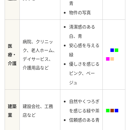
青
物件の写真
清潔感のある
白、青
病院、クリニッ
安心感を与える
医
ク、老人ホーム、
■
■
■
療・
緑
デイサービス、
■
■
介護
優しさを感じる
介護用品など
ピンク、ベー
ジュ
自然やくつろぎ
建築
建設会社、工務
を感じる緑や茶
■
■
■
業
店など
信頼感のある
青