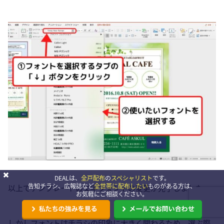
DEALは、
全戸配布
の
スペシャリスト
です。
告知チラシ、広報誌など
全世帯に配布したい
ものがある方は、
以上でテンプレートの文字フォントの変更が完了しました。
お気軽にご相談ください。
しかしフォントはチラシの印象に大きく関わるため、選ぶ際